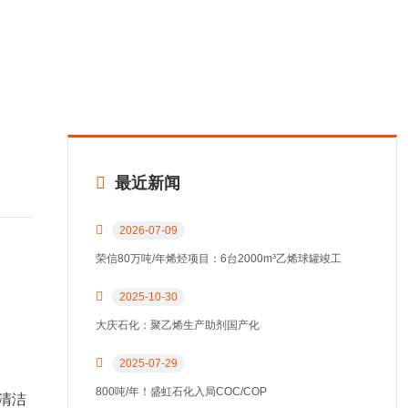
最近新闻
2026-07-09
荣信80万吨/年烯烃项目：6台2000m³乙烯球罐竣工
2025-10-30
大庆石化：聚乙烯生产助剂国产化
2025-07-29
800吨/年！盛虹石化入局COC/COP
清洁