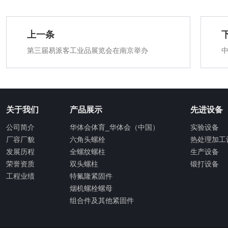
上一条
第三届易派客工业品展览会在南京举办
关于我们
产品展示
先进设备
公司简介
华体会体育_华体会（中国）
实验设备
厂容厂貌
六角头螺栓
热处理加工
发展历程
全螺纹螺柱
生产设备
荣誉资质
双头螺柱
锻打设备
工程业绩
特氟隆紧固件
烟机螺栓螺母
组合件及其他紧固件