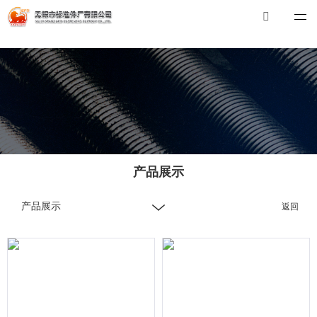
华体会体育_华体会（中国）
华体会体育_华体会（中国）
总机：0510-88551801
E-mail：
xibiao@craftstrading.com
产品展示
产品展示
返回