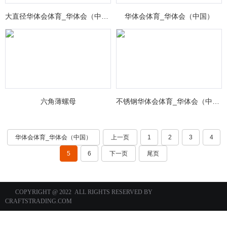
大直径华体会体育_华体会（中国）
华体会体育_华体会（中国）
六角薄螺母
不锈钢华体会体育_华体会（中国）
华体会体育_华体会（中国）
上一页
1
2
3
4
5
6
下一页
尾页
COPYRIGHT @ 2022 ALL RIGHTS RESERVED BY
CRAFTSTRADING.COM